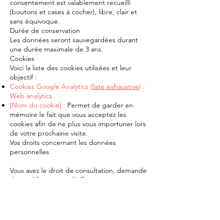
consentement est valablement recueilli
(boutons et cases à cocher), libre, clair et
sans équivoque.
Durée de conservation
Les données seront sauvegardées durant
une durée maximale de 3 ans.
Cookies
Voici la liste des cookies utilisées et leur
objectif :
Cookies Google Analytics (
liste exhaustive
) :
Web analytics
[Nom du cookie] :
Permet de garder en
mémoire le fait que vous acceptez les
cookies afin de ne plus vous importuner lors
de votre prochaine visite.
Vos droits concernant les données
personnelles
Vous avez le droit de consultation, demande
de modification ou d’effacement sur
l’ensemble de vos données personnelles.
Vous pouvez également retirer votre
consentement au traitement de vos
données.